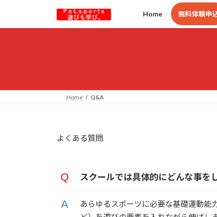
コ
ナ
Home
無料体験申
ン
ビ
テ
ゲ
ン
ー
ツ
シ
へ
ョ
ス
ン
キ
に
Home
Q&A
ッ
移
プ
動
よくある質問
スクールでは具体的にどんな事を
あらゆるスポーツに必要な基礎運動能
ど）を遊びの要素を入れながら伸ばし