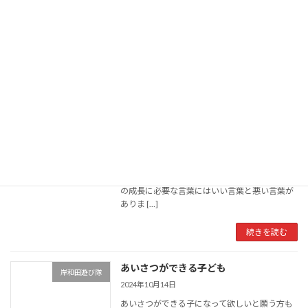
を完了すると言われています。 さらに、神経系
が急激に発達する年齢があります。それが先程
出て […]
続きを読む
言葉の大切さ
岸和田遊び隊
2024年10月17日
木は光を浴びて育つ人は言葉を浴びて育つ 京都
にある高校の元校長先生の言葉です。 私が思う
に、木の成長に必要な日光にはいい日光も悪い
日光もあまりないように思います。しかし、人
の成長に必要な言葉にはいい言葉と悪い言葉が
ありま […]
続きを読む
あいさつができる子ども
岸和田遊び隊
2024年10月14日
あいさつができる子になって欲しいと願う方も