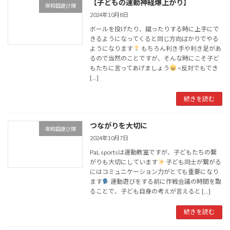
【子どもの運動神経爆上がり】
岸和田遊び隊
2024年10月8日
ボールを投げたり、蹴ったりする時に上手にで
きるようになってくると同じ方向ばかりでやる
ようになります
もちろん利き手や利き足があ
るので当然のことですが、そんな時にこそ子ど
もたちに言ってあげましょう
<反対でもでき
[…]
続きを読む
つながりを大切に
岸和田遊び隊
2024年10月7日
PaL sportsは運動教室ですが、子どもたちの繋
がりも大切にしています
子ども同士が繋がる
にはコミュニケーション力がとても重要になり
ます
運動遊びをする前に作戦会議の時間を取
ることで、子ども自身の考えが言えると […]
続きを読む