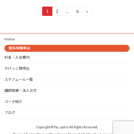
投
1
2
…
6
»
固
固
固
定
定
定
稿
ペ
ペ
ペ
ー
ー
ー
の
ジ
ジ
ジ
Home
ペ
無料体験申込
ー
料金・入会案内
ジ
かけっこ隊申込
送
スケジュール一覧
り
講師依頼・法人の方
コーチ紹介
ブログ
Copyright © PaL sports All Rights Reserved.