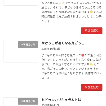
多いと思います
でもうまく言えない子が多く
居ます。 それは、子どもの性格だったりその時
の状況だったり様々な原因があります
そんな
時に保護者の方が意識すればいいことは、 ◯子
ど […]
続きを読む
かけっこが速くなる鬼ごっこ
岸和田遊び隊
2024年10月11日
子どもたちが大好きな鬼ごっこ
ただ走り回る
だけでもいいですが、せっかくなら楽しみなが
らかけっこが速くなるといいですよね
そこ
で、鬼ごっこの走り方をアレンジするだけで子
どもたちの走りは速くなります
具体的には・
ス […]
続きを読む
ヒドゥンカリキュラムとは
岸和田遊び隊
2024年10月10日