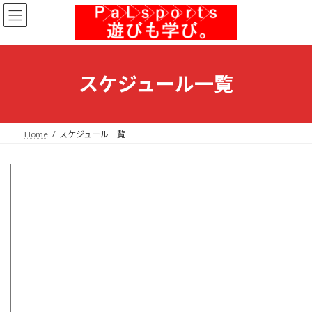
コ
ナ
ン
ビ
テ
ゲ
ン
ー
ツ
シ
へ
ョ
スケジュール一覧
ス
ン
キ
に
ッ
移
プ
動
Home
スケジュール一覧