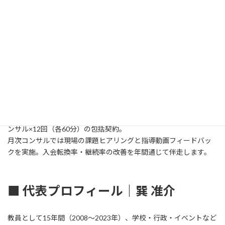
【3ヶ月プラン】¥1,800,000（税別）
1日プラン＋月次オンラインコンサル3回（各60分）＋効果測定レ
ポート。
月次コンサルでは現場の悩みへの対応と指導動画フィードバック
を実施。3ヶ月後、体験→入会転換率・継続率の変化をもとに効果
を分析。成果が出た要因、課題が残る場合の原因を明確にしてフ
ィードバックします。
【年間パートナー】¥4,000,000（税別）／年
PaL METHODライセンス＋1日プラン×年2回＋月次オンラインコ
ンサル×12回（各60分）の包括契約。
月次コンサルでは現場の課題ヒアリングと指導動画フィードバッ
クを実施。入会転換率・継続率の改善を年間通じて伴走します。
■ 代表プロフィール｜巽 准介
教員として15年間（2008〜2023年）、学校・行政・イベントなど