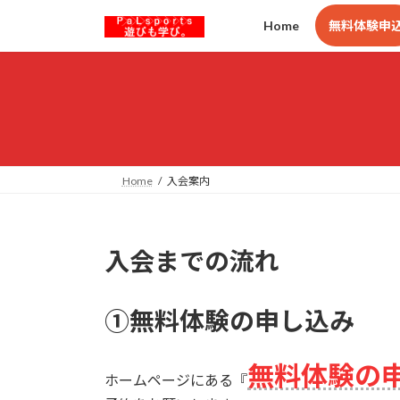
コ
ナ
Home
無料体験申
ン
ビ
テ
ゲ
ン
ー
ツ
シ
へ
ョ
ス
ン
キ
に
ッ
移
Home
入会案内
プ
動
入会までの流れ
①無料体験の申し込み
無料体験の
ホームページにある『