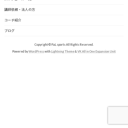
講師依頼・法人の方
コーチ紹介
ブログ
Copyright © PaL sports All Rights Reserved.
Powered by
WordPress
with
Lightning Theme
&
VK All in One Expansion Unit