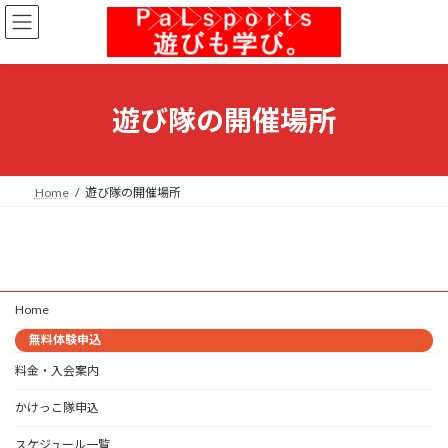
コ
ナ
ン
ビ
テ
ゲ
ン
ー
ツ
シ
へ
ョ
遊び隊の開催場所
ス
ン
キ
に
ッ
移
プ
動
Home
遊び隊の開催場所
Home
無料体験申込
料金・入会案内
かけっこ隊申込
スケジュール一覧