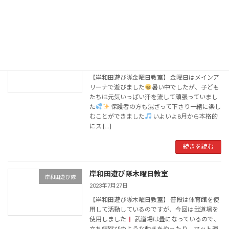
回ったり、スーパーボールすくいやく […]
続きを読む
岸和田遊び隊金曜日教室
岸和田遊び隊
2023年7月28日
【岸和田遊び隊金曜日教室】 金曜日はメインア
リーナで遊びました
暑い中でしたが、子ども
たちは元気いっぱい汗を流して頑張っていまし
た
保護者の方も混ざって下さり一緒に楽し
むことができました
いよいよ8月から本格的
にス […]
続きを読む
岸和田遊び隊木曜日教室
岸和田遊び隊
2023年7月27日
【岸和田遊び隊木曜日教室】 普段は体育館を使
用して活動しているのですが、今回は武道場を
使用しました
武道場は畳になっているので、
立ち幅跳びのような動きをやったり、マット運