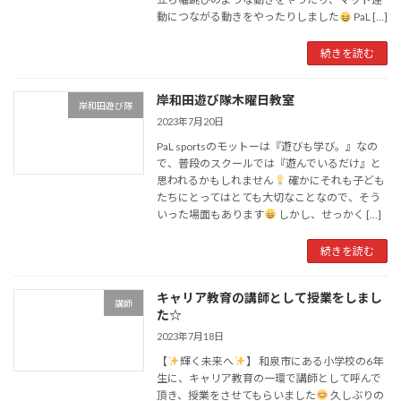
動につながる動きをやったりしました
PaL […]
続きを読む
岸和田遊び隊木曜日教室
岸和田遊び隊
2023年7月20日
PaL sportsのモットーは『遊びも学び。』なの
で、普段のスクールでは『遊んでいるだけ』と
思われるかもしれません
確かにそれも子ども
たちにとってはとても大切なことなので、そう
いった場面もあります
しかし、せっかく […]
続きを読む
キャリア教育の講師として授業をしまし
講師
た☆
2023年7月18日
【
輝く未来へ
】 和泉市にある小学校の6年
生に、キャリア教育の一環で講師として呼んで
頂き、授業をさせてもらいました
久しぶりの