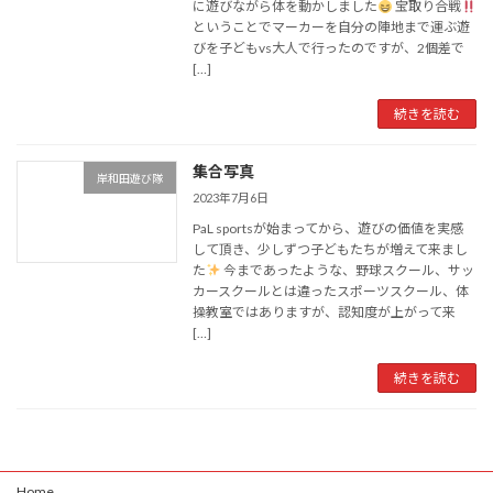
に遊びながら体を動かしました
宝取り合戦
ということでマーカーを自分の陣地まで運ぶ遊
びを子どもvs大人で行ったのですが、2個差で
[…]
続きを読む
集合写真
岸和田遊び隊
2023年7月6日
PaL sportsが始まってから、遊びの価値を実感
して頂き、少しずつ子どもたちが増えて来まし
た
今まであったような、野球スクール、サッ
カースクールとは違ったスポーツスクール、体
操教室ではありますが、認知度が上がって来
[…]
続きを読む
Home