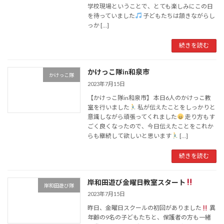
学校現場ということで、とても楽しみにこの日
を待っていました
子どもたちは頷きながらし
っか […]
続きを読む
かけっこ隊in和泉市
かけっこ隊
2023年7月15日
【かけっこ隊in和泉市】 本日6人のかけっこ教
室を行いました
私が伝えたことをしっかりと
意識しながら頑張ってくれました
走り方もす
ごく良くなったので、今日伝えたことをこれか
らも継続して欲しいと思います
[…]
続きを読む
岸和田遊び金曜日教室スタート
岸和田遊び隊
2023年7月15日
昨日、金曜日スクールの初回がありました
異
年齢の9名の子どもたちと、保護者の方も一緒