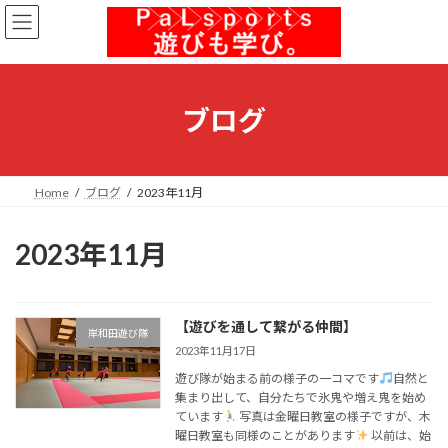
コ
ナ
ン
ビ
テ
ゲ
ン
ー
ツ
シ
へ
ョ
ブログ
ス
ン
キ
に
ッ
移
プ
動
Home
ブログ
2023年11月
2023年11月
【遊びを通して繋がる仲間】
岸和田遊び隊
2023年11月17日
遊び隊が始まる前の様子の一コマです
自然と
集まり出して、自分たちで氷鬼や増え鬼を始め
ています
写真は金曜日教室の様子ですが、木
曜日教室も同様のことがあります
以前は、始