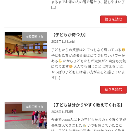
まるまでお家の人の所で居たり、話しやすい子
[…]
続きを読む
【子どもが持つ力】
岸和田遊び隊
2023年11月16日
子どもたちの笑顔はとてつもなく輝いている
子どもたちが頑張る姿はとてつもないパワーが
ある
だから子どもたちが元気だと自分も元気
になります
大人でも同じことは言えるけど、
やっぱり子どもには凄い力があると感じていま
す […]
続きを読む
【子どもは分かりやすく教えてくれる】
岸和田遊び隊
2023年11月3日
今まで2000人以上の子どもたちのすぐ近くで成
長を支えてきました
いつも感じていたこと
は、子どもは自分の気持ちを分かりやすく教え