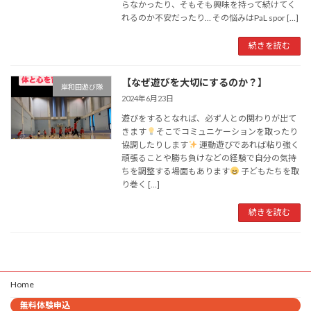
らなかったり、そもそも興味を持って続けてく
れるのか不安だったり… その悩みはPaL spor […]
続きを読む
【なぜ遊びを大切にするのか？】
岸和田遊び隊
2024年6月23日
遊びをするとなれば、必ず人との関わりが出て
きます
そこでコミュニケーションを取ったり
協調したりします
運動遊びであれば粘り強く
頑張ることや勝ち負けなどの経験で自分の気持
ちを調整する場面もあります
子どもたちを取
り巻く […]
続きを読む
Home
無料体験申込