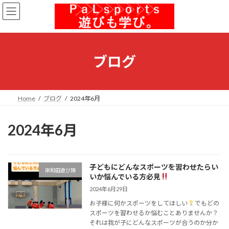
コ
ナ
ン
ビ
テ
ゲ
ン
ー
ツ
シ
へ
ョ
ブログ
ス
ン
キ
に
ッ
移
プ
動
Home
ブログ
2024年6月
2024年6月
子どもにどんなスポーツを習わせたらい
岸和田遊び隊
いか悩んでいる方必見
2024年6月29日
お子様に何かスポーツをしてほしい
でもどの
スポーツを習わせるか悩むことありませんか？
それは我が子にどんなスポーツが合うのか分か