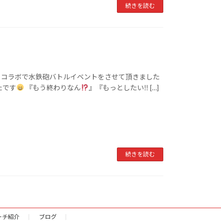
続きを読む
eki 様とコラボで水鉄砲バトルイベントをさせて頂きました
たです
『もう終わりなん
』『もっとしたい‼ […]
続きを読む
ーチ紹介
ブログ