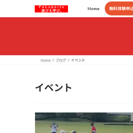
コ
ナ
Home
無料体験申
ン
ビ
テ
ゲ
ン
ー
ツ
シ
へ
ョ
ス
ン
キ
に
ッ
移
Home
ブログ
イベント
プ
動
イベント