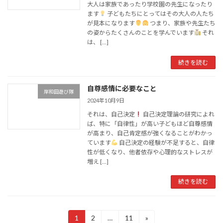
大人は家族であったり学校園の先生になったり
ます
子どもたちにとってはその大人の人たち
が見本になります
つまり、家族や先生たち
の姿からたくさんのことを学んでいます
それ
は、 […]
続きを読む
自尊感情に必要なこと
岸和田遊び隊
2024年10月9日
それは、自己決定
自己決定理論の研究によれ
ば、特に「自律性」が高い子どもほど自尊感情
が高まり、自己肯定感が強くなることがわかっ
ています
自己決定の経験が不足すると、自律
性が低くなり、他者依存や心理的なストレスが
増え […]
続きを読む
投
1
2
…
11
»
固
固
固