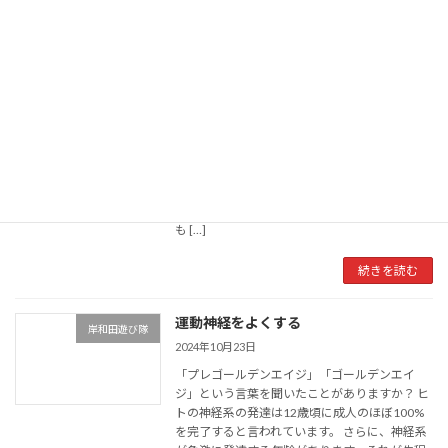
続きを読む
つい言ってしまう…
岸和田遊び隊
2024年11月9日
子どもの成長を考えた時に、絶対にダメな考え
方があります。 それは、今すぐ〇〇しなさい
人の性格や能力は日々の積み重ねで作られてい
きます
大人である自分自身を振り返っても、
・今日もダイエットに挑戦できなかった・今日
も […]
続きを読む
運動神経をよくする
岸和田遊び隊
2024年10月23日
「プレゴールデンエイジ」「ゴールデンエイ
ジ」という言葉を聞いたことがありますか？ ヒ
トの神経系の発達は12歳頃に成人のほぼ100%
を完了すると言われています。 さらに、神経系