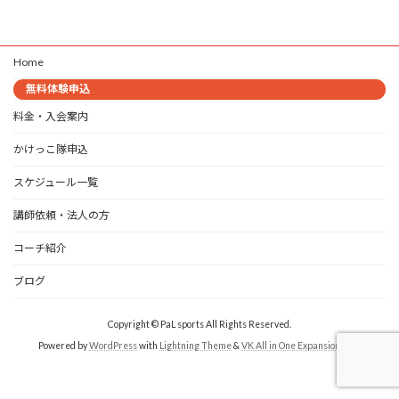
稿
ペ
ペ
ペ
ー
ー
ー
の
ジ
ジ
ジ
Home
ペ
無料体験申込
ー
料金・入会案内
ジ
かけっこ隊申込
送
スケジュール一覧
り
講師依頼・法人の方
コーチ紹介
ブログ
Copyright © PaL sports All Rights Reserved.
Powered by
WordPress
with
Lightning Theme
&
VK All in One Expansion Unit