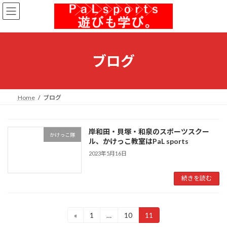
コ
ナ
ン
ビ
テ
ゲ
ン
ー
ツ
シ
へ
ョ
ブログ
ス
ン
キ
に
ッ
移
プ
動
Home
ブログ
岸和田・貝塚・和泉のスポーツスクー
かけっこ隊
ル、かけっこ教室はPaL sports
2023年5月16日
続きを読む
投
«
1
…
10
11
固
固
固
定
定
定