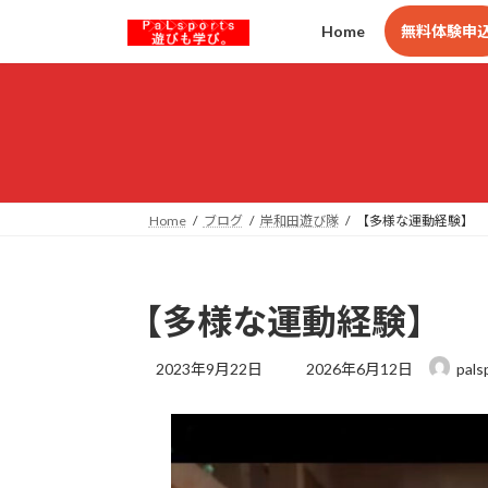
コ
ナ
Home
無料体験申
ン
ビ
テ
ゲ
ン
ー
ツ
シ
へ
ョ
ス
ン
キ
に
ッ
移
Home
ブログ
岸和田遊び隊
【多様な運動経験】
プ
動
【多様な運動経験】
最
2023年9月22日
2026年6月12日
pals
終
更
新
日
時