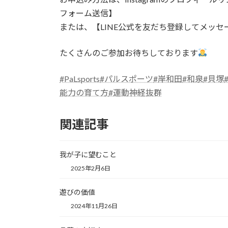
フォーム送信】
または、【LINE公式を友だち登録してメッ
たくさんのご参加お待ちしております
#PaLsports
#パルスポーツ
#岸和田
#和泉
#貝塚
能力の育て方
#運動神経抜群
関連記事
我が子に望むこと
2025年2月6日
遊びの価値
2024年11月26日