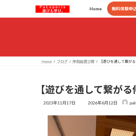
コ
ナ
Home
無料体験申
ン
ビ
テ
ゲ
ン
ー
ツ
シ
へ
ョ
ス
ン
キ
に
ッ
移
Home
ブログ
岸和田遊び隊
【遊びを通して繋がる
プ
動
【遊びを通して繋がる
最
2023年11月17日
2026年6月12日
pal
終
更
新
日
時