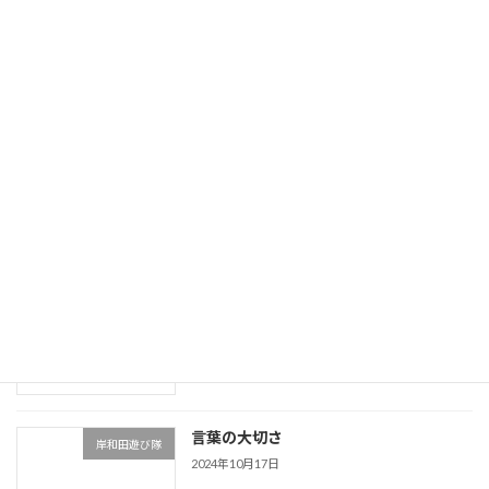
遊びの価値
岸和田遊び隊
2024年11月26日
つい言ってしまう…
岸和田遊び隊
2024年11月9日
運動神経をよくする
岸和田遊び隊
2024年10月23日
言葉の大切さ
岸和田遊び隊
2024年10月17日