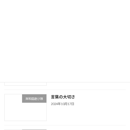
つい言ってしまう…
岸和田遊び隊
2024年11月9日
運動神経をよくする
岸和田遊び隊
2024年10月23日
言葉の大切さ
岸和田遊び隊
2024年10月17日