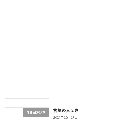
岸和田遊び隊
2024年11月26日
つい言ってしまう…
岸和田遊び隊
2024年11月9日
運動神経をよくする
岸和田遊び隊
2024年10月23日
言葉の大切さ
岸和田遊び隊
2024年10月17日