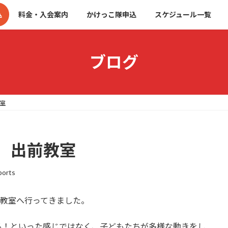
込
料金・入会案内
かけっこ隊申込
スケジュール一覧
ブログ
室
 出前教室
ports
前教室へ行ってきました。
る！といった感じではなく、子どもたちが多様な動きをし