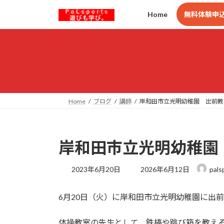
コ
ナ
Home
無料体験申
ン
ビ
テ
ゲ
ン
ー
ツ
シ
へ
ョ
ス
ン
キ
に
ッ
移
Home
ブログ
講師
岸和田市立光明幼稚園 出前教
プ
動
岸和田市立光明幼稚園
最
2023年6月20日
2026年6月12日
pals
終
更
6月20日（火）に岸和田市立光明幼稚園に出
新
日
時
体操教室の先生として、鉄棒や跳び箱を教え