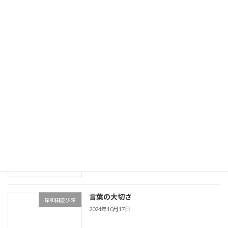
遊びの価値
岸和田遊び隊
2024年11月26日
つい言ってしまう…
岸和田遊び隊
2024年11月9日
運動神経をよくする
岸和田遊び隊
2024年10月23日
言葉の大切さ
岸和田遊び隊
2024年10月17日